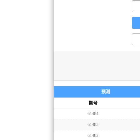
预测
期号
61484
61483
61482