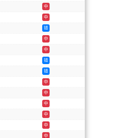
中
中
错
中
中
错
错
中
中
中
中
中
中