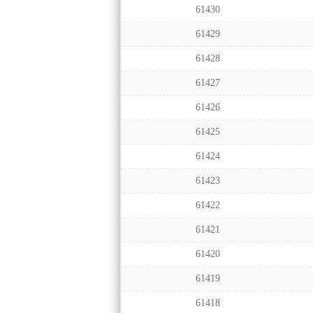
61430
61429
61428
61427
61426
61425
61424
61423
61422
61421
61420
61419
61418