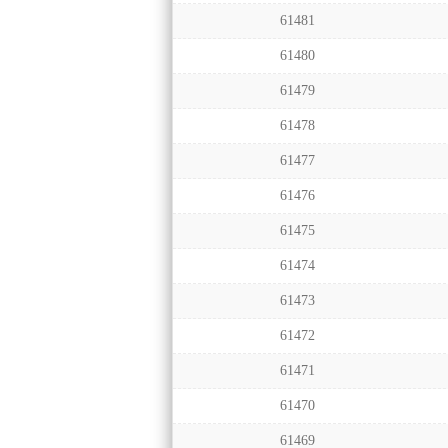
61481
61480
61479
61478
61477
61476
61475
61474
61473
61472
61471
61470
61469