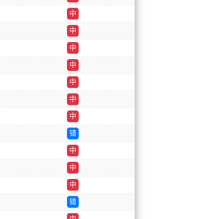
中
中
中
中
中
中
中
错
中
中
中
错
中