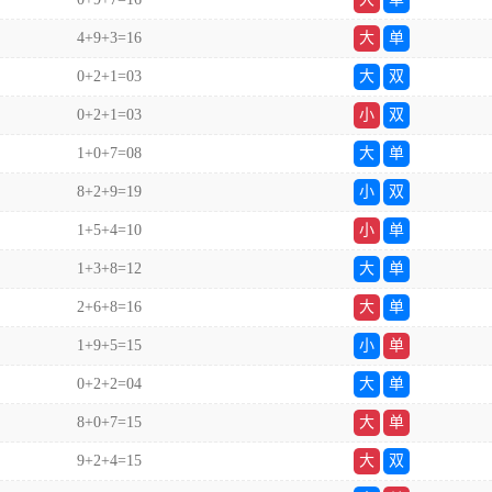
4+9+3=16
大
单
0+2+1=03
大
双
0+2+1=03
小
双
1+0+7=08
大
单
8+2+9=19
小
双
1+5+4=10
小
单
1+3+8=12
大
单
2+6+8=16
大
单
1+9+5=15
小
单
0+2+2=04
大
单
8+0+7=15
大
单
9+2+4=15
大
双