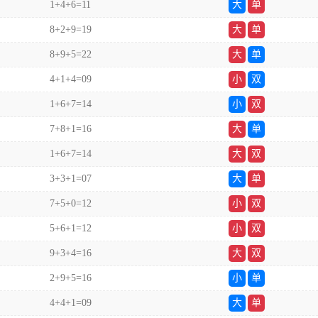
1+4+6=11
大
单
8+2+9=19
大
单
8+9+5=22
大
单
4+1+4=09
小
双
1+6+7=14
小
双
7+8+1=16
大
单
1+6+7=14
大
双
3+3+1=07
大
单
7+5+0=12
小
双
5+6+1=12
小
双
9+3+4=16
大
双
2+9+5=16
小
单
4+4+1=09
大
单