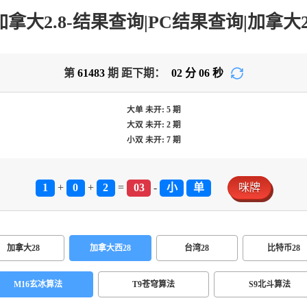
第
61483
期 距下期：
02
分
06
秒
大单
未开:
5
期
大双
未开:
2
期
小双
未开:
7
期
1
+
0
+
2
=
03
-
小
单
咪牌
加拿大28
加拿大西28
台湾28
比特币28
M16玄冰算法
T9苍穹算法
S9北斗算法