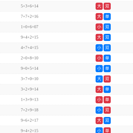
5+3+6=14
大
双
7+7+2=16
大
单
1+0+6=07
小
双
9+4+2=15
大
双
4+7+4=15
小
双
2+0+8=10
小
单
9+0+5=14
小
单
3+7+0=10
大
双
3+2+9=14
大
单
1+3+9=13
小
单
7+2+9=18
小
双
9+6+2=17
大
双
9+4+2=15
小
单