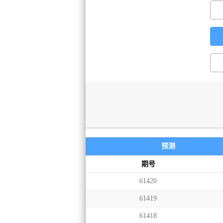
预测
期号
61420
61419
61418