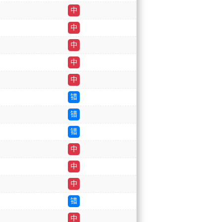
中
中
中
中
中
错
错
错
中
中
中
错
中