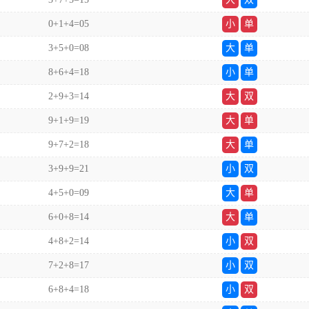
0+1+4=05
小
单
3+5+0=08
大
单
8+6+4=18
小
单
2+9+3=14
大
双
9+1+9=19
大
单
9+7+2=18
大
单
3+9+9=21
小
双
4+5+0=09
大
单
6+0+8=14
大
单
4+8+2=14
小
双
7+2+8=17
小
双
6+8+4=18
小
双