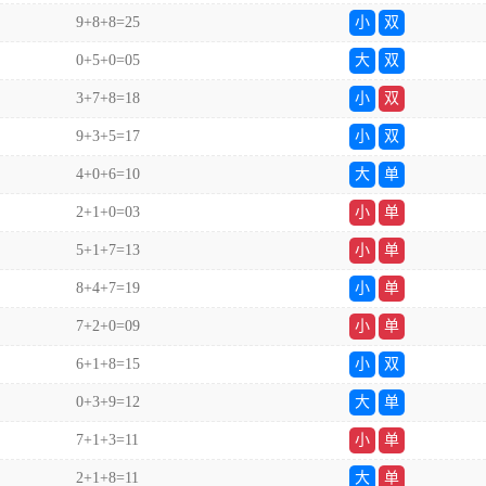
9+8+8=25
小
双
0+5+0=05
大
双
3+7+8=18
小
双
9+3+5=17
小
双
4+0+6=10
大
单
2+1+0=03
小
单
5+1+7=13
小
单
8+4+7=19
小
单
7+2+0=09
小
单
6+1+8=15
小
双
0+3+9=12
大
单
7+1+3=11
小
单
2+1+8=11
大
单