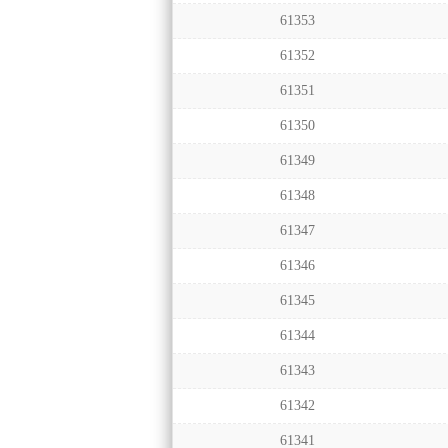
61353
61352
61351
61350
61349
61348
61347
61346
61345
61344
61343
61342
61341