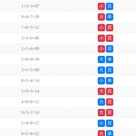
1+3+3=07
小
双
9+4+7=20
大
单
7+0+5=12
小
双
3+3+0=06
小
双
2+1+6=09
小
双
2+8+0=10
大
单
3+1+5=09
大
双
8+2+4=14
小
单
2+9+3=14
大
双
4+0+8=12
大
双
9+3+2=14
大
双
5+4+8=17
小
双
9+5+8=22
大
单