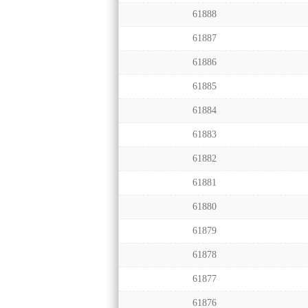
61888
61887
61886
61885
61884
61883
61882
61881
61880
61879
61878
61877
61876