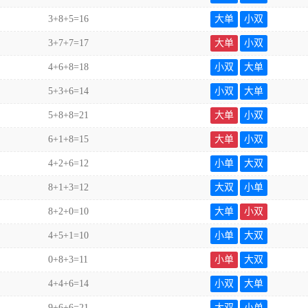
3+8+5=16
大单
小双
3+7+7=17
大单
小双
4+6+8=18
小双
大单
5+3+6=14
小双
大单
5+8+8=21
大单
小双
6+1+8=15
大单
小双
4+2+6=12
小单
大双
8+1+3=12
大双
小单
8+2+0=10
大单
小双
4+5+1=10
小单
大双
0+8+3=11
小单
大双
4+4+6=14
小双
大单
9+6+6=21
大双
小单