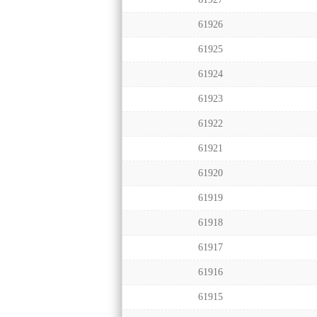
61926
61925
61924
61923
61922
61921
61920
61919
61918
61917
61916
61915