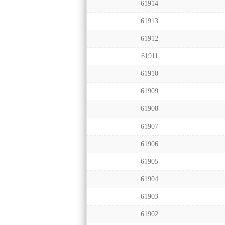
61914
61913
61912
61911
61910
61909
61908
61907
61906
61905
61904
61903
61902