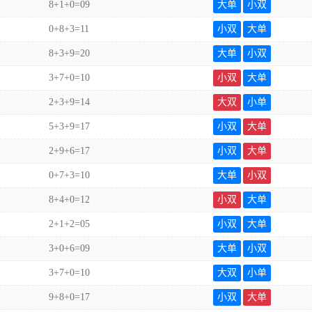
8+1+0=09
大单
小双
0+8+3=11
小双
大单
8+3+9=20
大单
小双
3+7+0=10
小双
大单
2+3+9=14
大双
小单
5+3+9=17
小双
大单
2+9+6=17
小双
大单
0+7+3=10
大单
小双
8+4+0=12
小双
大单
2+1+2=05
小双
大单
3+0+6=09
大单
小双
3+7+0=10
大双
小单
9+8+0=17
小双
大单