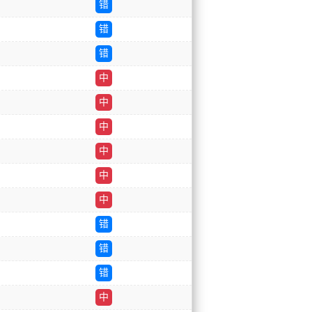
错
错
错
中
中
中
中
中
中
错
错
错
中