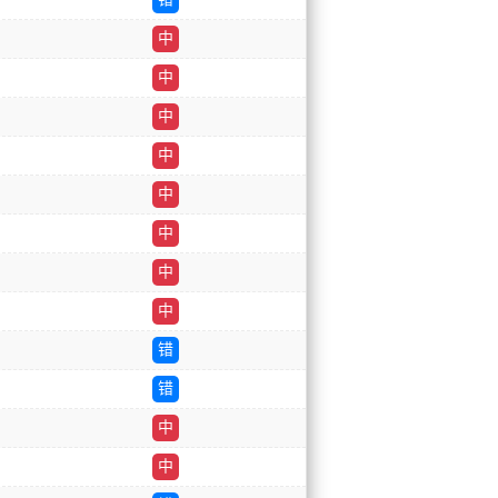
中
中
中
中
中
中
中
中
错
错
中
中