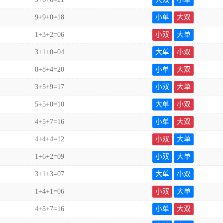
9+9+0=18
小单
大双
1+3+2=06
小双
大单
3+1+0=04
大单
小双
8+8+4=20
小单
大双
3+5+9=17
小双
大单
5+5+0=10
大单
小双
4+5+7=16
小单
大双
4+4+4=12
小双
大单
1+6+2=09
小双
大单
3+1+3=07
大单
小双
1+4+1=06
小双
大单
4+5+7=16
小单
大双