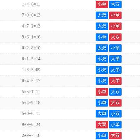
1+4+6=11
小单
大双
7+0+6=13
大双
小单
4+7+2=13
大双
小单
9+6+1=16
小单
大双
0+2+8=10
大双
小单
8+1+5=14
小双
大单
1+3+5=09
小双
大单
8+4+5=17
小双
大单
5+5+1=11
小单
大双
5+4+9=18
小单
大双
5+0+6=11
大单
小双
9+9+6=24
大双
小单
2+9+7=18
小单
大双