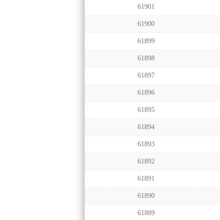
61901
61900
61899
61898
61897
61896
61895
61894
61893
61892
61891
61890
61889