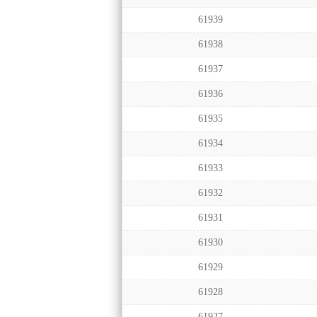
61939
61938
61937
61936
61935
61934
61933
61932
61931
61930
61929
61928
61927