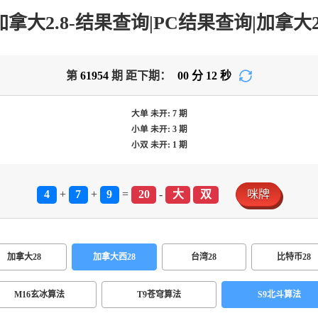
第
61954
期 距下期：
00
分
12
秒
大单
未开:
7
期
小单
未开:
3
期
小双
未开:
1
期
4
+
7
+
9
=
20
-
大
双
咪牌
加拿大28
加拿大西28
台湾28
比特币28
M16玄冰算法
T9苍穹算法
S9北斗算法