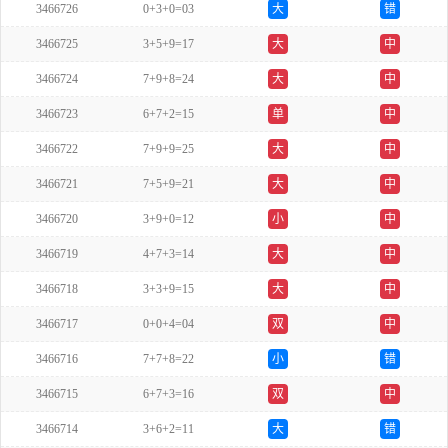
3466726
0+3+0=03
大
错
3466725
3+5+9=17
大
中
3466724
7+9+8=24
大
中
3466723
6+7+2=15
单
中
3466722
7+9+9=25
大
中
3466721
7+5+9=21
大
中
3466720
3+9+0=12
小
中
3466719
4+7+3=14
大
中
3466718
3+3+9=15
大
中
3466717
0+0+4=04
双
中
3466716
7+7+8=22
小
错
3466715
6+7+3=16
双
中
3466714
3+6+2=11
大
错