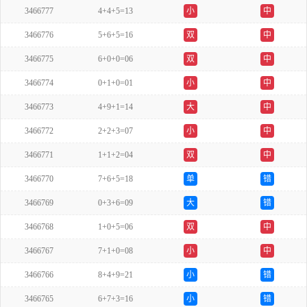
3466777
4+4+5=13
小
中
3466776
5+6+5=16
双
中
3466775
6+0+0=06
双
中
3466774
0+1+0=01
小
中
3466773
4+9+1=14
大
中
3466772
2+2+3=07
小
中
3466771
1+1+2=04
双
中
3466770
7+6+5=18
单
错
3466769
0+3+6=09
大
错
3466768
1+0+5=06
双
中
3466767
7+1+0=08
小
中
3466766
8+4+9=21
小
错
3466765
6+7+3=16
小
错