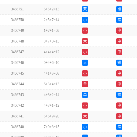
3466751
6+5+2=13
双
错
3466750
2+5+7=14
小
错
3466749
1+7+1=09
小
中
3466748
8+7+0=15
大
中
3466747
4+4+4=12
小
中
3466746
0+4+6=10
大
错
3466745
4+1+3=08
小
中
3466744
6+3+4=13
单
中
3466743
4+8+2=14
单
错
3466742
4+7+1=12
小
中
3466741
5+6+9=20
大
中
3466740
7+0+8=15
小
错