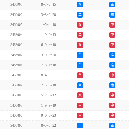
3466907
8+7+0=15
双
错
3466906
3+8+9=20
单
错
3466905
1+5+4=10
双
中
3466904
1+9+3=13
单
中
3466903
6+0+4=10
双
中
3466902
3+9+8=20
单
错
3466901
7+8+1=16
单
错
3466900
8+4+9=21
单
中
3466899
7+5+6=18
单
错
3466898
5+2+5=12
双
中
3466897
1+9+9=19
单
中
3466896
9+6+8=23
单
中
3466895
8+5+9=22
单
错