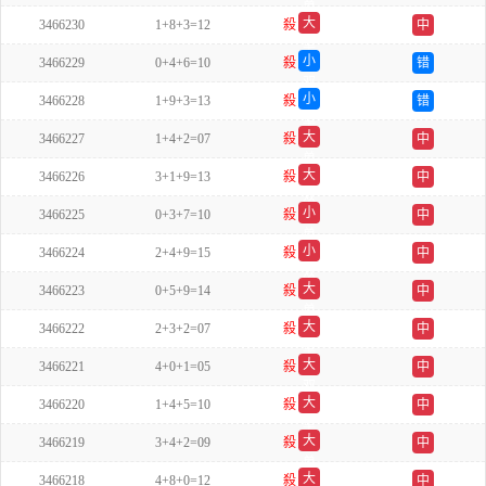
单
大
3466230
1+8+3=12
殺
中
单
小
3466229
0+4+6=10
殺
错
双
小
3466228
1+9+3=13
殺
错
单
大
3466227
1+4+2=07
殺
中
单
大
3466226
3+1+9=13
殺
中
双
小
3466225
0+3+7=10
殺
中
单
小
3466224
2+4+9=15
殺
中
双
大
3466223
0+5+9=14
殺
中
单
大
3466222
2+3+2=07
殺
中
单
大
3466221
4+0+1=05
殺
中
双
大
3466220
1+4+5=10
殺
中
单
大
3466219
3+4+2=09
殺
中
单
大
3466218
4+8+0=12
殺
中