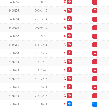
小
3466256
8+9+8=25
殺
中
单
小
3466255
5+9+1=15
殺
中
双
大
3466254
2+9+3=14
殺
中
单
小
3466253
7+2+6=15
殺
中
双
小
3466252
8+9+9=26
殺
中
双
小
3466251
5+5+1=11
殺
中
双
大
3466250
7+8+2=17
殺
中
双
小
3466249
3+6+1=10
殺
中
单
大
3466248
5+1+2=08
殺
中
双
小
3466247
5+9+2=16
殺
中
双
大
3466246
3+5+3=11
殺
中
双
小
3466245
7+6+3=16
殺
中
单
小
3466244
3+0+8=11
殺
错
单