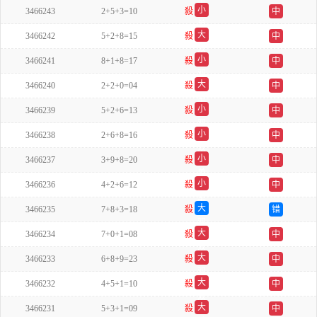
小
3466243
2+5+3=10
殺
中
单
大
3466242
5+2+8=15
殺
中
双
小
3466241
8+1+8=17
殺
中
双
大
3466240
2+2+0=04
殺
中
单
小
3466239
5+2+6=13
殺
中
双
小
3466238
2+6+8=16
殺
中
双
小
3466237
3+9+8=20
殺
中
单
小
3466236
4+2+6=12
殺
中
单
大
3466235
7+8+3=18
殺
错
双
大
3466234
7+0+1=08
殺
中
双
大
3466233
6+8+9=23
殺
中
双
大
3466232
4+5+1=10
殺
中
双
大
3466231
5+3+1=09
殺
中