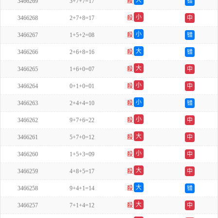
大
3466269
3+7+7=17
殺
错
单
小
3466268
2+7+8=17
殺
中
单
小
3466267
1+5+2=08
殺
错
双
大
3466266
2+6+8=16
殺
错
双
大
3466265
1+6+0=07
殺
中
双
小
3466264
0+1+0=01
殺
中
双
小
3466263
2+4+4=10
殺
错
双
小
3466262
9+7+6=22
殺
中
单
大
3466261
5+7+0=12
殺
中
双
小
3466260
1+5+3=09
殺
中
双
大
3466259
4+8+5=17
殺
中
双
大
3466258
9+4+1=14
殺
错
双
大
3466257
7+1+4=12
殺
中
单