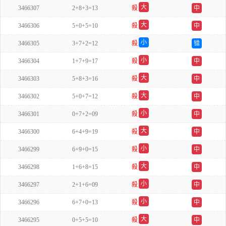
大
3466307
2+8+3=13
殺
中
双
大
3466306
5+0+5=10
殺
中
双
小
3466305
3+7+2=12
殺
错
双
小
3466304
1+7+9=17
殺
中
双
大
3466303
5+8+3=16
殺
中
单
大
3466302
5+0+7=12
殺
中
双
小
3466301
0+7+2=09
殺
中
双
大
3466300
6+4+9=19
殺
中
双
小
3466299
6+9+0=15
殺
中
单
大
3466298
1+6+8=15
殺
中
双
小
3466297
2+1+6=09
殺
中
双
小
3466296
6+7+0=13
殺
中
双
大
3466295
0+5+5=10
殺
中