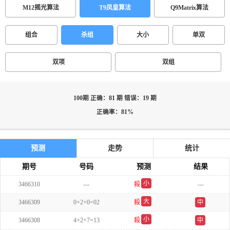
M12摇光算法
T9凤皇算法
Q9Matrix算法
组合
杀组
大小
单双
双项
双组
100期 正确：81 期 错误：19 期
正确率：81%
预测
走势
统计
期号
号码
预测
结果
小
3466310
---
殺
---
双
大
3466309
0+2+0=02
殺
中
单
小
3466308
4+2+7=13
殺
中
双